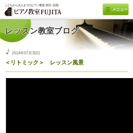
こどもから大人までのピアノ教室 -所沢- -目黒-
メニュー
レッスン教室ブログ
2014年07月30日
＜リトミック＞ レッスン風景